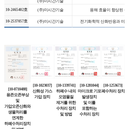
(주)미시간기술
10-2465402호
(주)미시간기술
용해 효율이 향상된 
10-2537057호
(주)미시간기술
전기화학적 산화반응과 미생
[10-1023037]
[10-1339741]
[10-1281044]
[10-1253673]
[10-0710488]
산화성 가스
하폐수 내의
마이크로 기포
폐수처리 장치
용존오존부상
가압 장치
오염물질
발생장치
및
제거를 위한
및 이를
가압오존산화와
수처리 장치
포함하는
생물처리를
및 방법
수처리 장치
연계한
하폐수처리장치