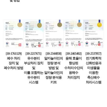
및 방법
[10-1761129]
[10-2217671]
[10-2344858]
[10-2465402]
[10-2537057]
폐수 처리
유수분리
알카놀아민의
용해 효율이
전기화학적
장치 및
부상처리 장치
정량 분석
향상된
산화반응과
폐수처리 방법
및
방법 및
수처리수단의
미생물을
이를 포함하는
알카놀아민의
용해수
이용한
유수분리
정량 분석용
처리장치
축산폐수
시스템
키트
처리시스템