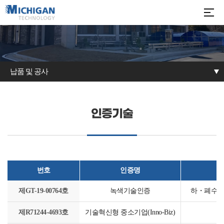
납품 및 공사
지적재산권
납품 및 공사
인증기술
번호
인증명
제GT-19-00764호
녹색기술인증
하・폐수처
제R71244-4693호
기술혁신형 중소기업(Inno-Biz)