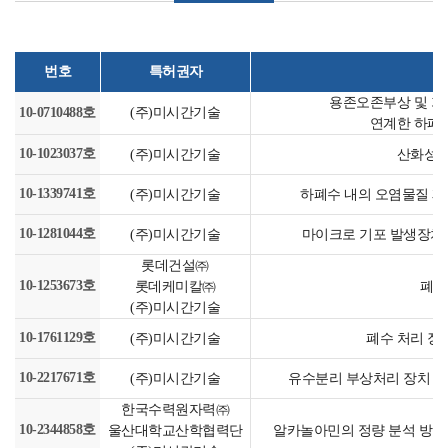
번호
특허권자
용존오존부상 및 
10-0710488호
(주)미시간기술
연계한 하폐
10-1023037호
(주)미시간기술
산화성 
10-1339741호
(주)미시간기술
하폐수 내의 오염물질 제
10-1281044호
(주)미시간기술
마이크로 기포 발생장치 
롯데건설㈜
10-1253673호
롯데케미칼㈜
폐수
(주)미시간기술
10-1761129호
(주)미시간기술
폐수 처리 장
10-2217671호
(주)미시간기술
유수분리 부상처리 장치 및
한국수력원자력㈜
10-2344858호
울산대학교산학협력단
알카놀아민의 정량 분석 방법