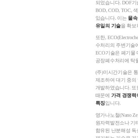
되었습니다. DOF기
BOD, COD, TOC
있습니다. 이는
물속
유일의 기술
을 확보
또한, ECO(Electroc
수처리의 주변기술
ECO기술은 폐기물 
공장폐수처리에 탁월
(주)미시간기술은 
제조하여 대기 중의
개발하였습니다. 또
때문에
가격 경쟁력
특징
입니다.
영가나노철(Nano Zer
원자력발전소나 기
함유된 난분해성 독성물